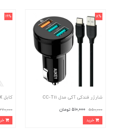
19%
8%
شارژر فندکی آکی مدل CC-T11
کابل AUX آکی
510,000 تومان
270,000
550,000
خرید
خرید