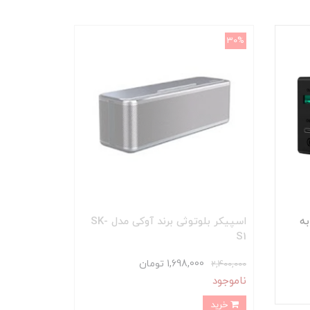
30%
یواری آکی مدل PA-Y2 به
اسپیکر بلوتوثی برند آوکی مدل SK-
S1
1,698,000 تومان
2,400,000
ناموجود
خرید