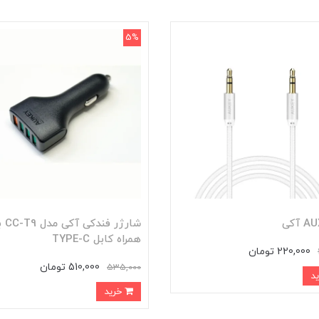
5%
شارژر فندکی
همراه کابل TYPE-C
220,000 تومان
510,000 تومان
535,000
خرید