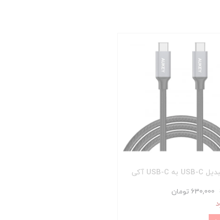
 به USB-C آکی
630,000 تومان
د