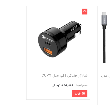
6%
U به USB-C آکی مدل
شارژر فندکی آکی مدل CC-Y1
550,000 تومان
585,000
خرید