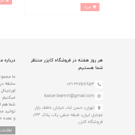
خرید
خرید
هر روز هفته در فروشگاه کایزر منتظر
درباره ما
شما هستیم.
سابقه در
021-66757854
اورجینال 
kaiser.team71@gmail.com
میکنیم.
شما هم ا
تهران، حسن اباد، خیابان حافظ، بازار
توانید م
موبایل ایران، طبقه منفی یک، پلاک 124،
و عمده خ
فروشگاه کایزر
اطلاعات