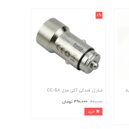
8%
 آکی مدل CC-T9 به
شارژر فندکی آکی مدل CC-S8
390,000 تومان
420,000
خرید