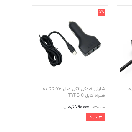
5%
 آکی مدل CC-Y4 به
شارژر فندکی آکی مدل CC-Y3 به
همراه کابل TYPE-C
790,000 تومان
830,000
خرید