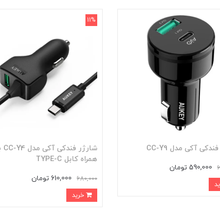
11%
ندکی آکی مدل CC-Y9
شارژر فندکی
همراه کابل TYPE-C
590,000 تومان
610,000 تومان
680,000
خرید