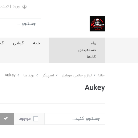
ورود
|
ثبت‌نا
خانه
گوشی
گج
دسته‌بندی
کالاها
خانه
لوازم جانبی موبایل
اسپیکر
برند ها
Aukey
Aukey
موجود