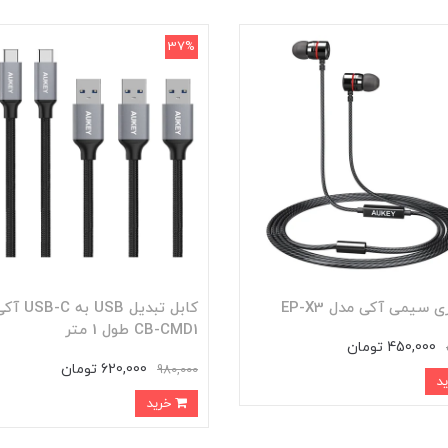
37%
 سیمی آکی مدل EP-X3
کابل تبدیل SB
CB-CMD1 طول 1 متر
450,000 تومان
620,000 تومان
980,000
خرید