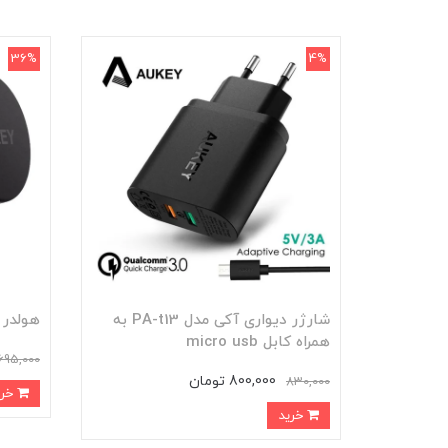
36%
4%
شارژر دیواری آکی مدل PA-t13 به
هولدر 
همراه کابل micro usb
695,000
800,000 تومان
830,000
خرید
خرید