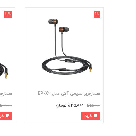
10%
9%
هندزفری سیمی آکی مدل EP-X2
هندزفری
545,000 تومان
500,000
595,000
خرید
خرید