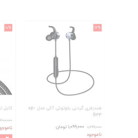
10%
16%
هندزفری گردنی بلوتوثی آکی مدل ep-
کابل تبدیل USB-C
B44
700,000
1,099,000 تومان
1,299,000
ناموجو
ناموجود