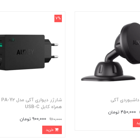
7%
داشبوردی آکی
شارژر د
همراه کابل USB-C
450,000 تومان
900,000 تومان
960,000
خرید