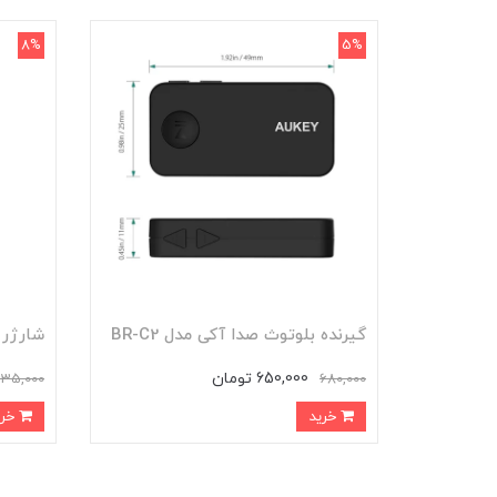
8%
5%
گیرنده بلوتوث صدا آکی مدل BR-C2
شارژر ف
650,000 تومان
635,000
680,000
خرید
خرید