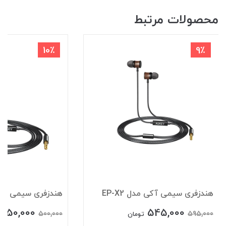
محصولات مرتبط
10٪
9٪
هندزفری سیمی آکی مدل EP-X2
هندزفری سیمی آکی مد
450,000
545,000
500,000
595,000
تومان