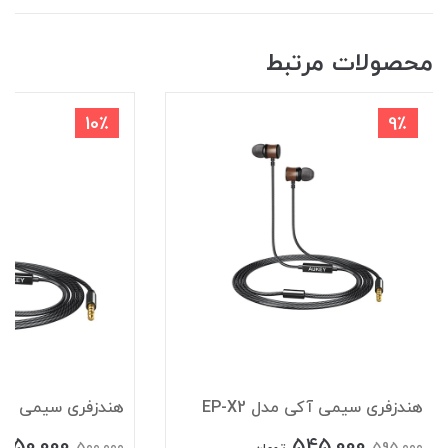
محصولات مرتبط
10٪
9٪
هندزفری سیمی آکی مدل EP-X2
هندزفری سیمی آکی مد
450,000
545,000