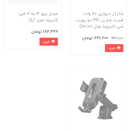
شارژر دیواری 20 وات
مبدل برق 3 به 2 شی
فست شارژر PD دو پورت
کاریزما مدل آرکا
شی کاریزما مدل CH-101
183,326 تومان
766,700 تومان
942,000
خرید
خرید