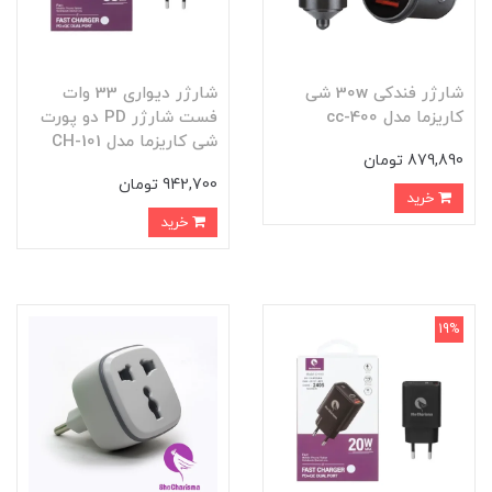
شارژر فندکی 30w شی
شارژر دیواری 33 وات
کاریزما مدل cc-400
فست شارژر PD دو پورت
شی کاریزما مدل CH-101
879,890 تومان
942,700 تومان
خرید
خرید
19%