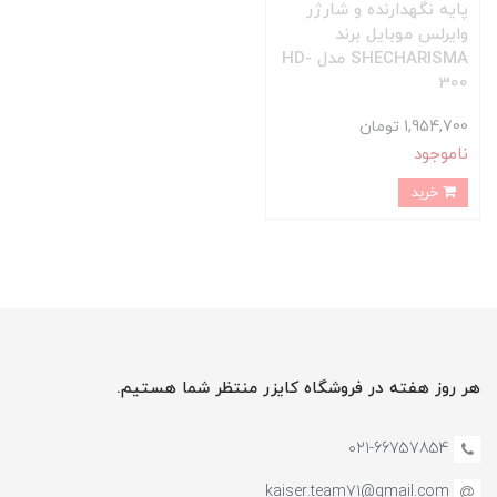
پایه نگهدارنده و شارژر
وایرلس موبایل برند
SHECHARISMA مدل HD-
300
1,954,700 تومان
ناموجود
خرید
هر روز هفته در فروشگاه کایزر منتظر شما هستیم.
021-66757854
kaiser.team71@gmail.com