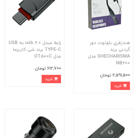
هندزفری بلوتوث دور
رابط مبدل usb 2.0 به USB
گردنی برند
TYPE-C برند شی کاریزما
SHECHARISMA مدل
مدل OT500C
NB200
612,700 تومان
2,591,500 تومان
خرید
خرید