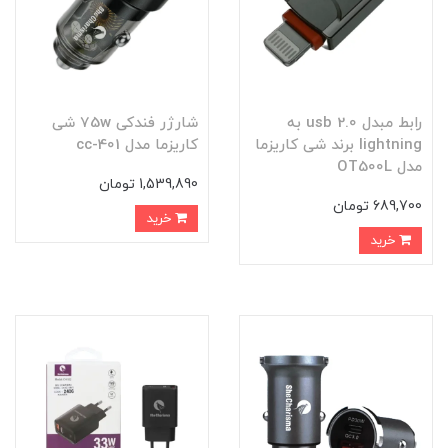
رابط مبدل usb 2.0 به
شارژر فندکی 75w شی
lightning برند شی کاریزما
کاریزما مدل cc-401
مدل OT500L
1,539,890 تومان
689,700 تومان
خرید
خرید