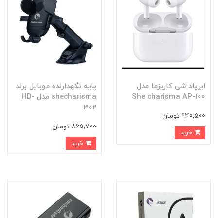
ایرپاد شی کاریزما مدل
پایه نگهدارنده موبایل برند
She charisma AP-100
shecharisma مدل HD-
302
940,500 تومان
865,700 تومان
خرید
خرید