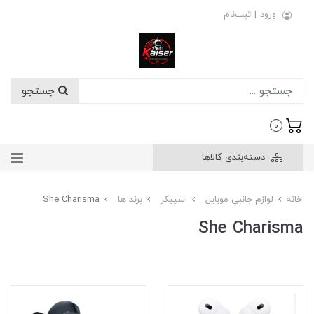
ورود
|
ثبت‌نام
جستجو
0
دسته‌بندی کالاها
خانه
لوازم جانبی موبایل
اسپیکر
برند ها
She Charisma
She Charisma