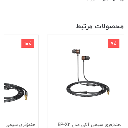
محصولات مرتبط
10٪
9٪
هندزفری سیمی آکی مدل EP-X2
هندزفری سیمی آکی مد