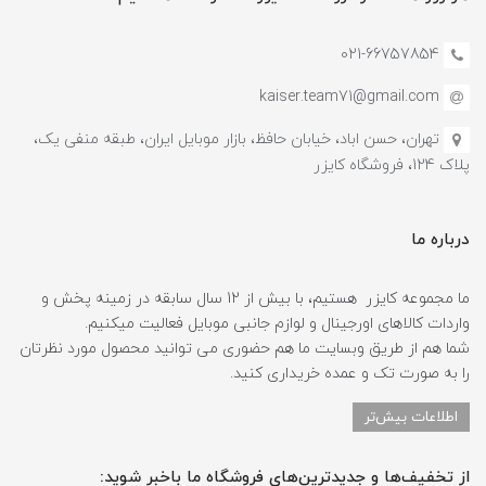
021-66757854
kaiser.team71@gmail.com
تهران، حسن اباد، خیابان حافظ، بازار موبایل ایران، طبقه منفی یک،
پلاک 124، فروشگاه کایزر
درباره ما
ما مجموعه کایزر هستیم، با بیش از 12 سال سابقه در زمینه پخش و
واردات کالاهای اورجینال و لوازم جانبی موبایل فعالیت میکنیم.
شما هم از طریق وبسایت ما هم حضوری می توانید محصول مورد نظرتان
را به صورت تک و عمده خریداری کنید.
اطلاعات بیش‌تر
از تخفیف‌ها و جدیدترین‌های فروشگاه ما باخبر شوید: