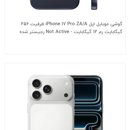
گوشی موبایل اپل iPhone 17 Pro ZA/A ظرفیت 256
گیگابایت رم 12 گیگابایت - Not Active رجیستر شده