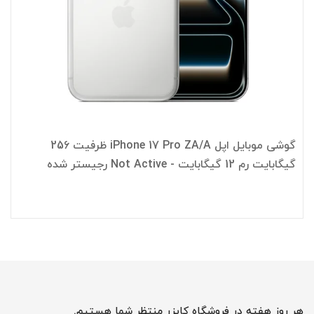
گوشی موبایل اپل iPhone 17 Pro ZA/A ظرفیت 256
گیگابایت رم 12 گیگابایت - Not Active رجیستر شده
هر روز هفته در فروشگاه کایزر منتظر شما هستیم.