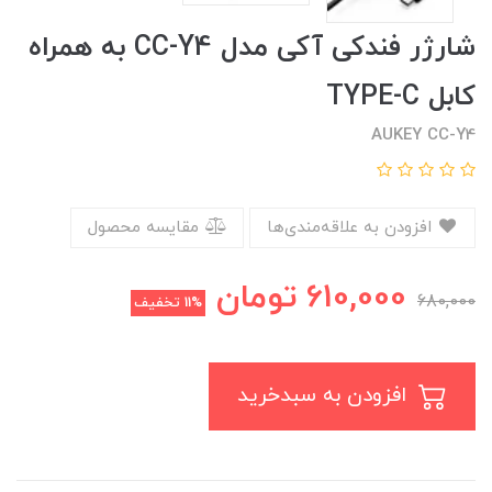
شارژر فندکی آکی مدل CC-Y4 به همراه
کابل TYPE-C
AUKEY CC-Y4
افزودن به علاقه‌مندی‌ها
مقایسه محصول
610,000
تومان
680,000
11%
تخفیف
افزودن به سبدخرید