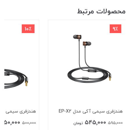
محصولات مرتبط
10٪
9٪
هندزفری سیمی آکی مدل EP-X2
هندزفری سیمی آکی مد
450,000
545,000
500,000
595,000
تومان