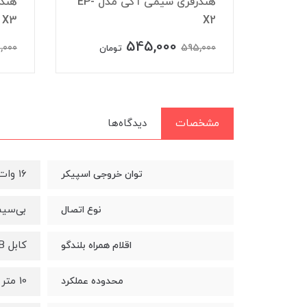
شارژر فندکی آکی مدل CC-Y3
هندزفری سیمی آکی مدل EP-
X3
X2
545,000
,000
595,000
تومان
مشخصات
دیدگاه‌ها
۱۶ وات
توان خروجی اسپیکر
بی‌سیم
نوع اتصال
کابل microUSB کابل ۳.۵ میلی متری صدا دفترچه راهنما
اقلام همراه بلندگو
10 متر
محدوده عملکرد