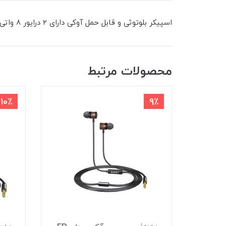
اسپیکر بلوتوثی و قابل حمل آوکی دارای ۲ درایور 8 واتی ونشانگر LED . محدوده پشتیبانی از بلوتوث: ۱۰ متر و همپنین قابلیت مدیریت مکالمات . شدت جریان ورودی: ۵ ولت
محصولات مرتبط
10٪
9٪