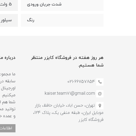
5 ولت
شدت جریان ورودی
سیلور
رنگ
هر روز هفته در فروشگاه کایزر منتظر
درباره ما
شما هستیم.
سابقه در
021-66757854
اورجینال 
kaiser.team71@gmail.com
میکنیم.
شما هم ا
تهران، حسن اباد، خیابان حافظ، بازار
توانید م
موبایل ایران، طبقه منفی یک، پلاک 124،
و عمده خ
فروشگاه کایزر
اطلاعات