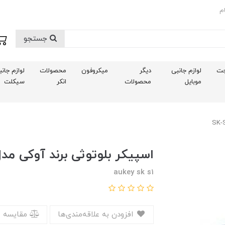
م
جستجو
ت
لوازم جانبی
دیگر
میکروفون
محصولات
لوازم جان
موبایل
محصولات
انکر
سیکلت
اسپیکر بلوتوثی برند آوکی مدل -S1
aukey sk s1
افزودن به علاقه‌مندی‌ها
مقایسه 