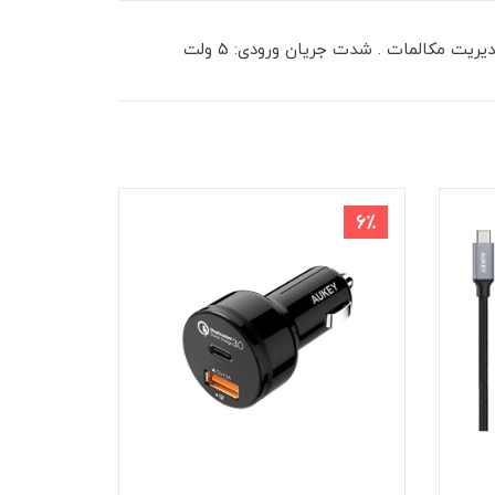
8٪
6٪