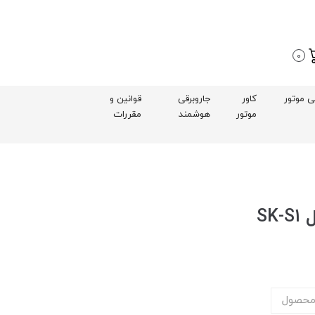
0
بی موتور
کاور
جاروبرقی
قوانین و
موتور
هوشمند
مقررات
SK
محصول