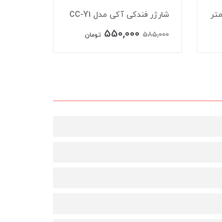
شارژر فندکی آکی مدل CC-Y1
شارژر فند
550,000
550,000
585,000
تومان