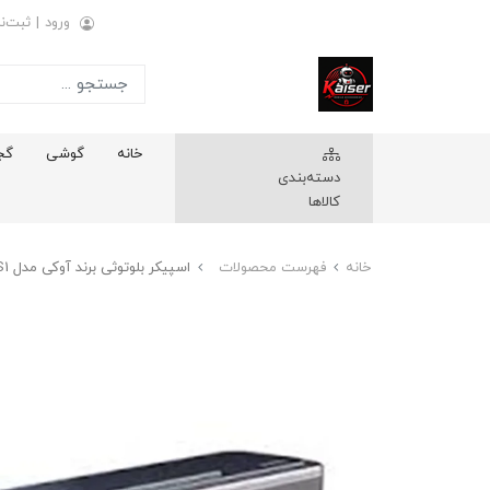
ورود
|
ثبت‌نا
خانه
گوشی
گج
دسته‌بندی
کالاها
خانه
فهرست محصولات
اسپیکر بلوتوثی برند آوکی مدل SK-S1