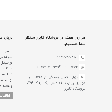
هر روز هفته در فروشگاه کایزر منتظر
درباره ما
شما هستیم.
سابقه در
021-66757854
اورجینال 
kaiser.team71@gmail.com
میکنیم.
شما هم ا
تهران، حسن اباد، خیابان حافظ، بازار
توانید م
موبایل ایران، طبقه منفی یک، پلاک 124،
و عمده خ
فروشگاه کایزر
اطلاعات