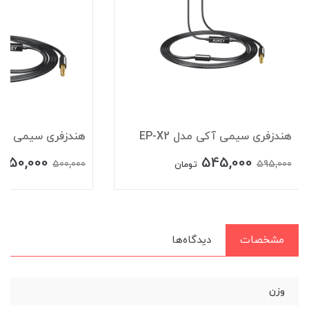
هندزفری سیمی آکی مدل EP-X2
هندزفری سیمی آکی مد
450,000
545,000
500,000
595,000
تومان
مشخصات
دیدگاه‌ها
وزن