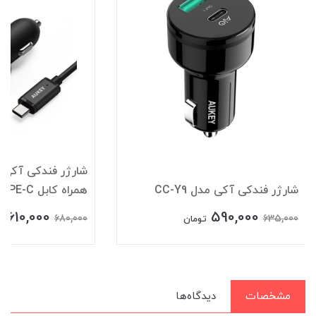
شارژر فندکی آکی مدل CC-Y9
همراه کابل TYPE-C
610,000
590,000
680,000
635,000
تومان
ت
مشخصات
دیدگاه‌ها