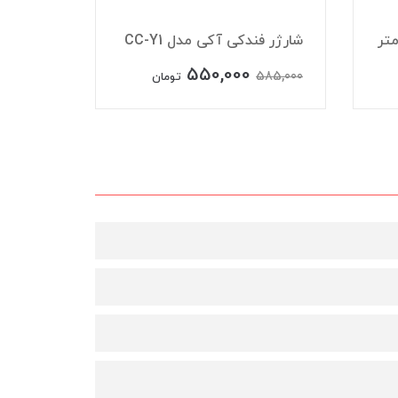
شارژر فندکی آکی مدل CC-Y1
شارژر فند
550,000
550,000
585,000
تومان