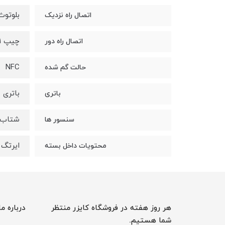
بلوتوث
اتصال راه نزدیک
چیپ U1 برای فاصله بلند
اتصال راه دور
NFC
حالت گم شده
باتری س
باتری
شتاب 
سنسور ها
ایرتگ 
محتویات داخل بسته
هر روز هفته در فروشگاه کایزر منتظر
درباره ما
شما هستیم.