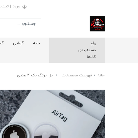
ورود
|
ثبت‌نا
خانه
گوشی
گج
دسته‌بندی
کالاها
خانه
فهرست محصولات
اپل ایرتگ پک 4 عددی