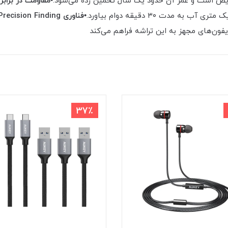
•مقاومت در برابر
مدت ۳۰ دقیقه دوام بیاورد.
•فناوری Precision Finding:
37٪