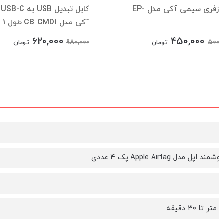
هندزفری سیمی آکی مدل EP-
کابل تبدیل USB به USB-C
آکی مدل CB-CMD1 طول 1 متر
620,000
450,000
980,000
500
تومان
تومان
ل مدل Apple Airtag پک 4 عددی