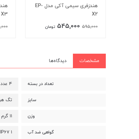
شارژر فندکی آکی مدل CC-Y3
هندزفری سیمی آکی مدل EP-
X3
X2
545,000
,000
595,000
تومان
مشخصات
دیدگاه‌ها
4 عدد
تعداد در بسته
تگ هوشمند اپ
سایز
۱۱ گرم
وزن
IP67 ۱ متر تا ۳۰ دقیقه
گواهی ضد آب