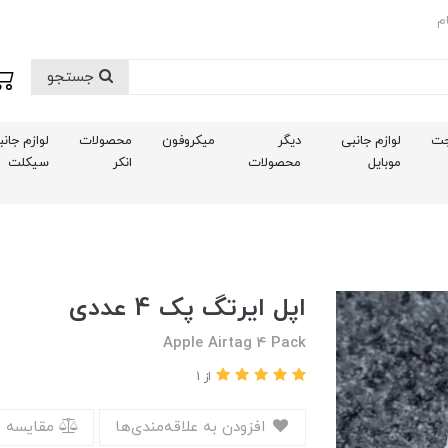
م
جستجو
ت
لوازم جانبی
دیگر
میکروفون
محصولات
لوازم جان
موبایل
محصولات
انکر
سیکلت
اپل ایرتگ پک 4 عددی
Apple Airtag 4 Pack
از 1
افزودن به علاقه‌مندی‌ها
مقایسه 