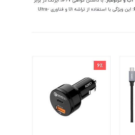
 آب و گردوغبار:
با داشتن گواهی IP67، ایرتگ در برابر
این ویژگی با استفاده از تراشه U1 و فناوری Ultra-
8٪
6٪