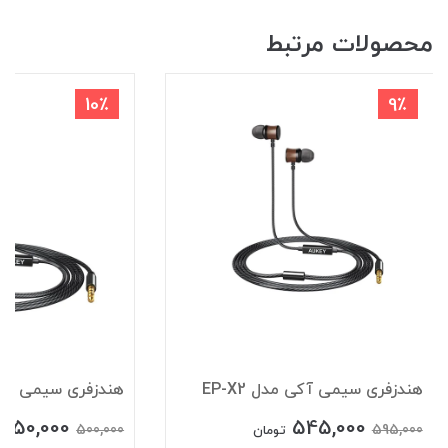
محصولات مرتبط
10٪
9٪
هندزفری سیمی آکی مدل EP-X2
هندزفری سیمی آکی مد
450,000
545,000
500,000
595,000
تومان