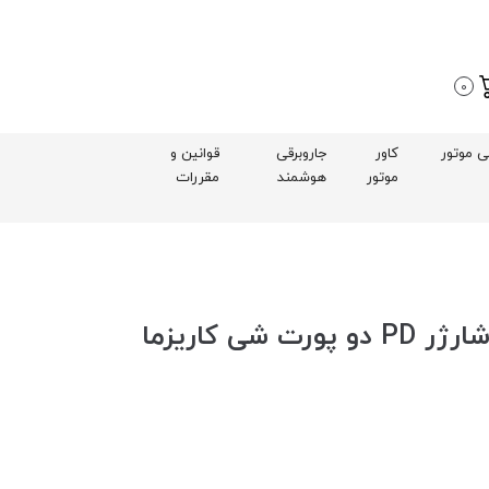
0
بی موتور
کاور
جاروبرقی
قوانین و
موتور
هوشمند
مقررات
شارژر دیواری 33 وات فست شارژر PD دو پورت شی کاریزما