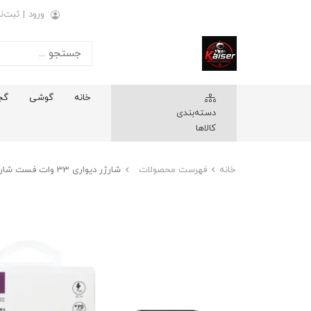
ورود
|
ثبت‌نا
خانه
گوشی
گج
دسته‌بندی
کالاها
خانه
فهرست محصولات
شارژر دیواری 33 وات فست شارژر PD دو پورت شی کاریزما مدل CH-101