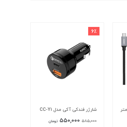
8٪
6٪
شارژر فندکی آکی مدل CC-Y1
شارژر فند
550,000
550,000
585,000
تومان