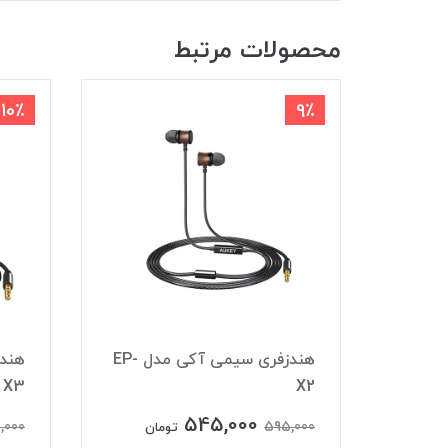
محصولات مرتبط
10٪
9٪
شارژر فندکی آکی مدل CC-Y3
هندزفری سیمی آکی مدل EP-
X3
X2
545,000
,000
595,000
تومان