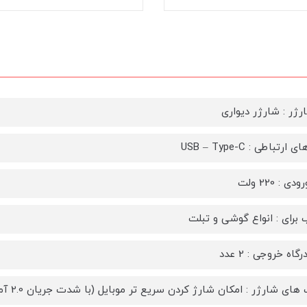
رژر : شارژر دیواری
ارتباطی : USB – Type-C
ی : 220 ولت
برای : انواع گوشی و تبلت
گاه خروجی : 2 عدد
ای شارژر : امکان شارژ کردن سریع تر موبایل (با شدت‌ جریان 2.0 آمپر و بالاتر)