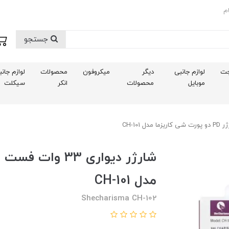
م
جستجو
ت
لوازم جانبی
دیگر
میکروفون
محصولات
لوازم جان
موبایل
محصولات
انکر
سیکلت
مدل CH-101
Shecharisma CH-102