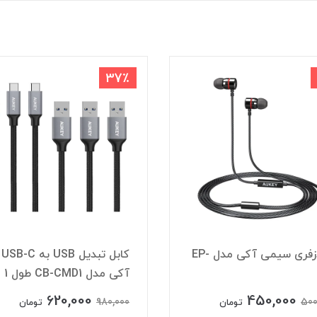
37٪
هندزفری سیمی آکی مدل EP-
کابل تبدیل USB به USB-C
آکی مدل CB-CMD1 طول 1 متر
620,000
450,000
980,000
500
تومان
تومان