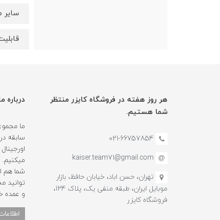
سایر مشخ
قابلیت 
هر روز هفته در فروشگاه کایزر منتظر
درباره ما
شما هستیم.
سابقه در
021-66757854
اورجینال 
kaiser.team71@gmail.com
میکنیم.
شما هم ا
تهران، حسن اباد، خیابان حافظ، بازار
توانید م
موبایل ایران، طبقه منفی یک، پلاک 124،
و عمده خ
فروشگاه کایزر
اطلاعات