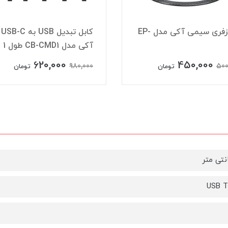
هندزفری سیمی آکی مدل EP-
کابل تبدیل USB به USB-C
آکی مدل CB-CMD1 طول 1 متر
620,000
450,000
980,000
500
تومان
تومان
USB T