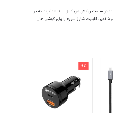
نایلون بافته شده در ساخت روکش این کابل استفاده کرده که در
برابر کشیدگی، پارگی و … مقاومت بالایی از خود نشان می دهد کابل تبدیل USB به تایپ سی x17 با حداکثر شدت جریان عبوری 5 آمپر، قابلیت شارژ سریع را برای گوشی های
8٪
6٪