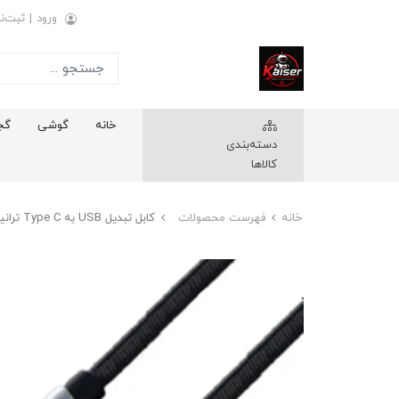
ورود
|
ثبت‌نا
خانه
گوشی
گج
دسته‌بندی
کالاها
خانه
فهرست محصولات
کابل تبدیل USB به Type C ترانیو مدل X17 طول 1 متر