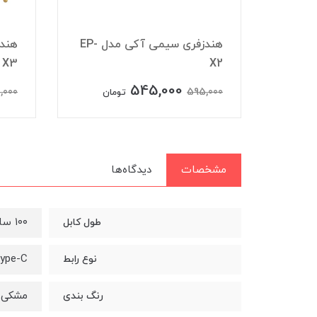
شارژر فندکی آکی مدل CC-Y3
هندزفری سیمی آکی مدل EP-
X3
X2
545,000
,000
595,000
تومان
مشخصات
دیدگاه‌ها
۱۰۰ سانتی متر
طول کابل
ype-C
نوع رابط
مشکی
رنگ بندی