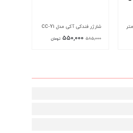
شارژر فندکی آکی مدل CC-Y1
شارژر فند
550,000
550,000
585,000
تومان