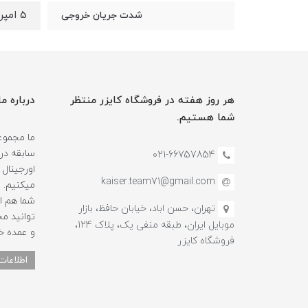
5 امپر
شدت جریان خروجی
هر روز هفته در فروشگاه کایزر منتظر
درباره ما
شما هستیم.
سابقه در
021-66757854
اورجینال 
kaiser.team71@gmail.com
میکنیم.
شما هم ا
تهران، حسن اباد، خیابان حافظ، بازار
توانید م
موبایل ایران، طبقه منفی یک، پلاک 124،
و عمده خ
فروشگاه کایزر
اطلاعات