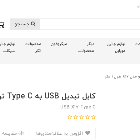
م
جستجو
ت
لوازم جانبی
دیگر
میکروفون
محصولات
لوازم جان
موبایل
محصولات
انکر
سیکلت
کابل تبدیل USB به Type C ترانیو مدل X17 طول 1 متر
USB X17 Type C
افزودن به علاقه‌مندی‌ها
مقایسه 