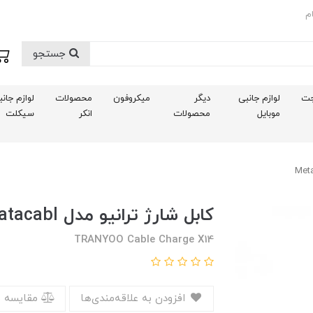
م
جستجو
ت
لوازم جانبی
دیگر
میکروفون
محصولات
لوازم جان
موبایل
محصولات
انکر
سیکلت
کابل شارژ ترانیو مدل Metal datacabl
TRANYOO Cable Charge X14
افزودن به علاقه‌مندی‌ها
مقایسه 