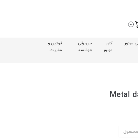
0
بی موتور
کاور
جاروبرقی
قوانین و
موتور
هوشمند
مقررات
محصول