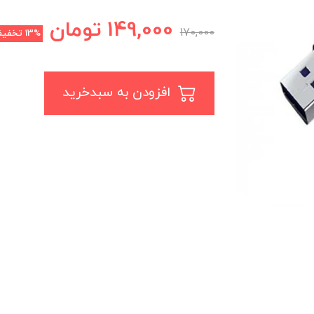
149,000
تومان
170,000
13%
تخفی
افزودن به سبدخرید