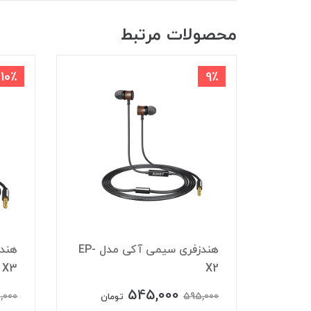
محصولات مرتبط
10٪
9٪
شارژر فندکی آکی مدل CC-Y3
هندزفری سیمی آکی مدل EP-
X3
X2
545,000
,000
595,000
تومان