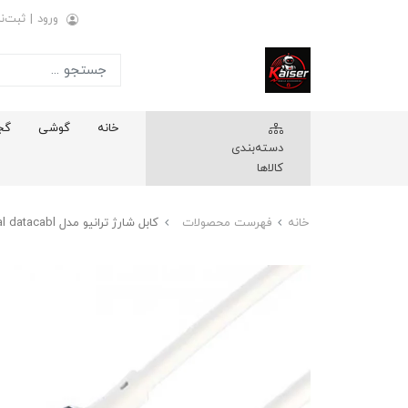
ورود
|
ثبت‌نا
خانه
گوشی
گج
دسته‌بندی
کالاها
خانه
فهرست محصولات
کابل شارژ ترانیو مدل Metal datacabl