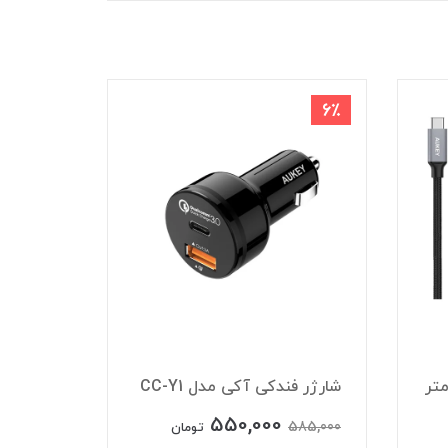
8٪
6٪
شارژر فندکی آکی مدل CC-Y1
شارژر فند
550,000
550,000
585,000
تومان