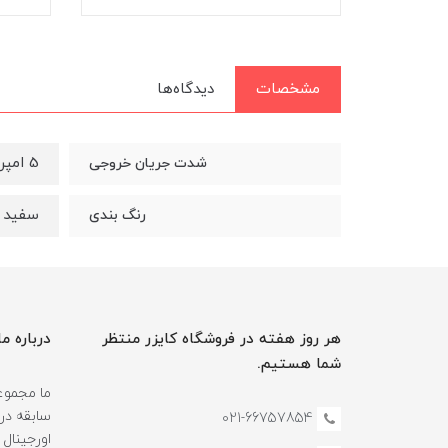
مشخصات
دیدگاه‌ها
5 امپر
شدت جریان خروجی
سفید
رنگ بندی
هر روز هفته در فروشگاه کایزر منتظر
درباره ما
شما هستیم.
سابقه در
021-66757854
اورجینال 