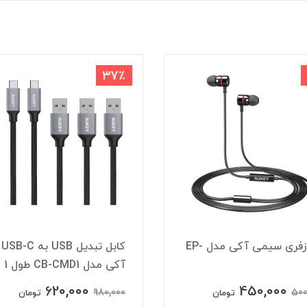
37٪
هندزفری سیمی آکی مدل EP-
کابل تبدیل USB به USB-C
آکی مدل CB-CMD1 طول 1 متر
620,000
450,000
980,000
500
تومان
تومان