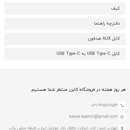
کیف
دفترچه راهنما
کابل AUX هدفون
کابل USB Type-C به USB Type-C
هر روز هفته در فروشگاه کایزر منتظر شما هستیم.
021-66757854
kaiser.team71@gmail.com
تهران، حسن اباد، خیابان حافظ، بازار موبایل ایران، طبقه منفی یک،