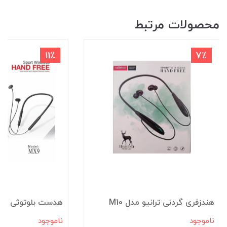
محصولات مرتبط
11٪
7٪
هندزفری گردنی ترانیو مدل M10
هدست بلوتوثی ترانیو
ناموجود
ناموجود