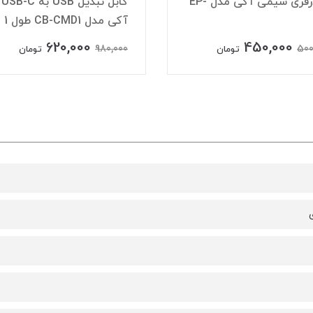
هندزفری سیمی آکی مدل EP-
کابل تبدیل USB به USB-C
آکی مدل CB-CMD1 طول 1 متر
620,000
450,000
980,000
500
تومان
تومان
ی