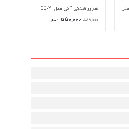
شارژر فندکی آکی مدل CC-Y1
شارژر فند
550,000
550,000
585,000
تومان