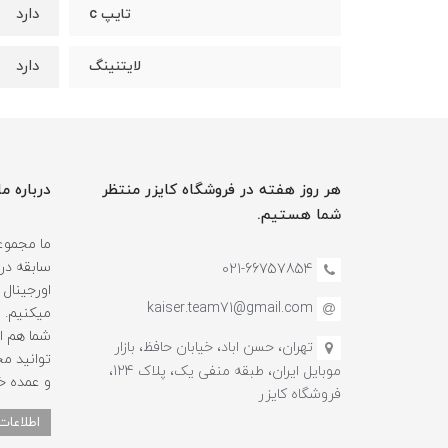
دارد
تایپ c
دارد
لایتنینگ
هر روز هفته در فروشگاه کایزر منتظر
درباره ما
شما هستیم.
سابقه در
021-66757854
اورجینال 
kaiser.team71@gmail.com
میکنیم.
شما هم ا
تهران، حسن اباد، خیابان حافظ، بازار
توانید م
موبایل ایران، طبقه منفی یک، پلاک 124،
و عمده خ
فروشگاه کایزر
اطلاعات