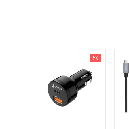
8٪
6٪