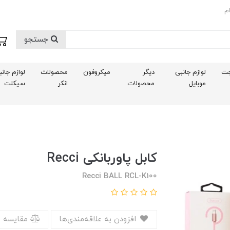
م
جستجو
ت
لوازم جانبی
دیگر
میکروفون
محصولات
لوازم جان
موبایل
محصولات
انکر
سیکلت
کابل پاوربانکی Recci
Recci BALL RCL-K100
افزودن به علاقه‌مندی‌ها
مقایسه 