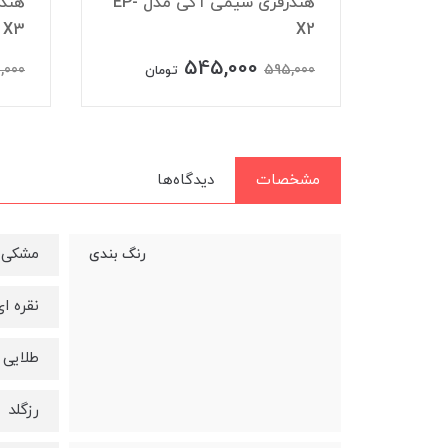
شارژر فندکی آکی مدل CC-Y3
هندزفری سیمی آکی مدل EP-
X3
X2
545,000
,000
595,000
تومان
مشخصات
دیدگاه‌ها
مشکی
رنگ بندی
نقره ا
طلایی
رزگلد