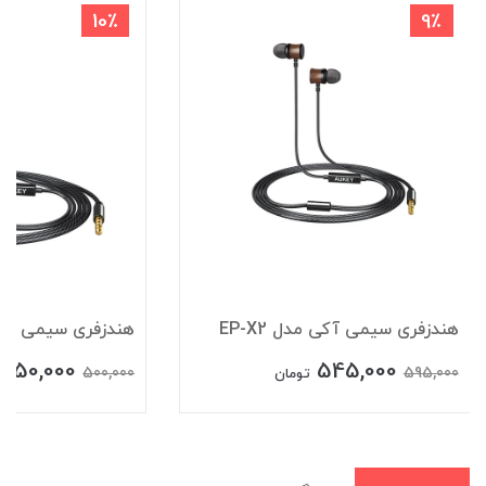
10٪
9٪
هندزفری سیمی آکی مدل EP-X2
هندزفری سیمی آکی مد
450,000
545,000
500,000
595,000
تومان