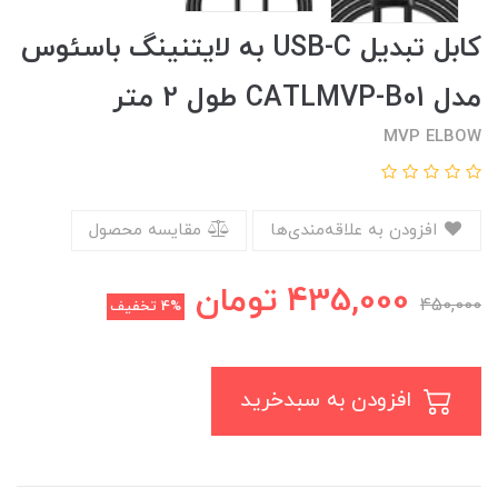
کابل تبدیل USB-C به لایتنینگ باسئوس
مدل CATLMVP-B01 طول 2 متر
MVP ELBOW
افزودن به علاقه‌مندی‌ها
مقایسه محصول
435,000
تومان
450,000
4%
تخفیف
افزودن به سبدخرید