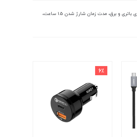
سپیکر بلوتوثی قابل حمل جی بی ال مدل Partybox Encore Essential، مدت زمان پخش 6 ساعت، نسخه بلوتوث 5.1، منبع انرژی باتری و برق، مدت زمان شارژ شدن 1.5 ساعت،
8٪
6٪