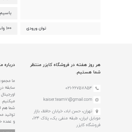
باسیم
100 وات
توان ورودی
هر روز هفته در فروشگاه کایزر منتظر
درباره ما
شما هستیم.
سابقه در
021-66757854
اورجینال 
kaiser.team71@gmail.com
میکنیم.
شما هم ا
تهران، حسن اباد، خیابان حافظ، بازار
توانید م
موبایل ایران، طبقه منفی یک، پلاک 124،
و عمده خ
فروشگاه کایزر