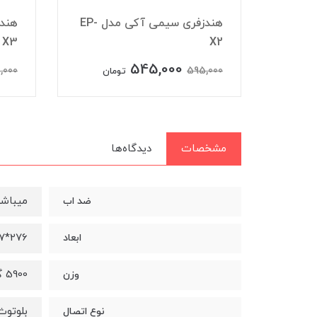
شارژر فندکی آکی مدل CC-Y3
هندزفری سیمی آکی مدل EP-
X3
X2
545,000
,000
595,000
تومان
مشخصات
دیدگاه‌ها
میباش
ضد اب
276*327*293 میلی متر
ابعاد
5900 گرم
وزن
بلوتوث
نوع اتصال