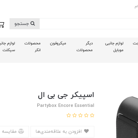
م
جستجو
ت
لوازم جانبی
دیگر
میکروفون
محصولات
لوازم جان
موبایل
محصولات
انکر
سیکلت
اسپیکر جی بی ال
Partybox Encore Essential
افزودن به علاقه‌مندی‌ها
مقایسه 