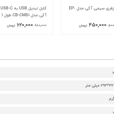
هندزفری سیمی آکی مدل EP-
کابل تبدیل USB به USB-C
آکی مدل CB-CMD1 طول 1 متر
620,000
450,000
980,000
500
تومان
تومان
د