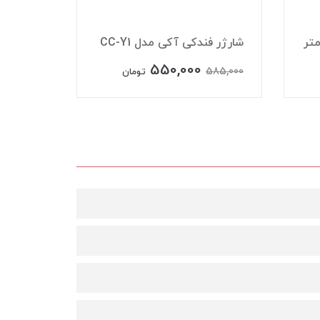
شارژر فندکی آکی مدل CC-Y1
شارژر فند
550,000
550,000
585,000
تومان