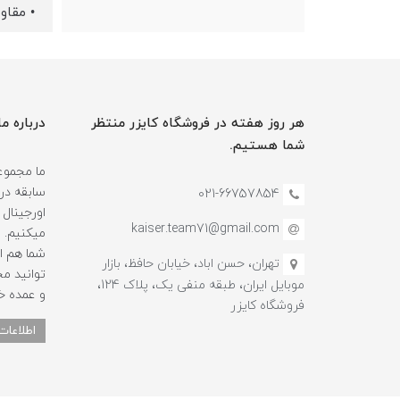
• مقاوم
هر روز هفته در فروشگاه کایزر منتظر
درباره ما
شما هستیم.
سابقه در
021-66757854
اورجینال 
kaiser.team71@gmail.com
میکنیم.
شما هم ا
تهران، حسن اباد، خیابان حافظ، بازار
توانید م
موبایل ایران، طبقه منفی یک، پلاک 124،
و عمده خ
فروشگاه کایزر
اطلاعات