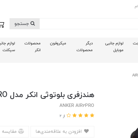
م
جستجو
ت
لوازم جانبی
دیگر
میکروفون
محصولات
لوازم جان
موبایل
محصولات
انکر
سیکلت
هندزفری بلوتوثی انکر مدل AIR2PRO
ANKER AIR2PRO
از 2
افزودن به علاقه‌مندی‌ها
مقایسه 