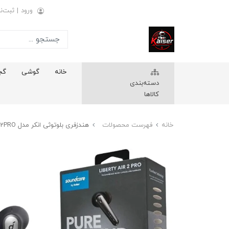
ورود
|
ثبت‌نا
خانه
گوشی
گج
دسته‌بندی
کالاها
خانه
فهرست محصولات
هندزفری بلوتوثی انکر مدل AIR2PRO