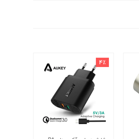
36٪
4٪