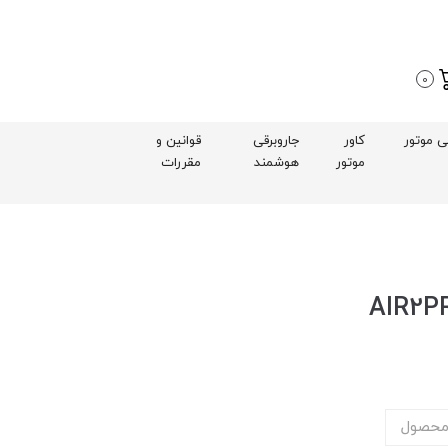
0
بی موتور
کاور
جاروبرقی
قوانین و
موتور
هوشمند
مقررات
محصول