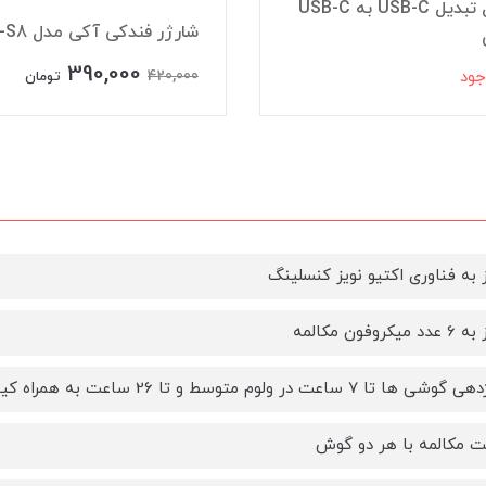
کابل تبدیل USB-C به USB-C
شارژر فندکی آکی مدل CC-S8
390,000
جود
420,000
تومان
 به فناوری اکتیو نویز کنسلینگ
کروفون مکالمه
 تا 7 ساعت در ولوم متوسط و تا 26 ساعت به همراه کیس
یت مکالمه با هر دو گوش