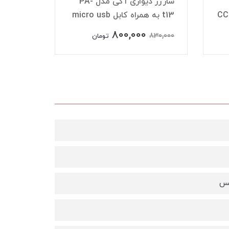
شارژر دیواری آکی مدل PA-
t13 به همراه کابل micro usb
هولدر د
800,000
695,000
830,000
تومان