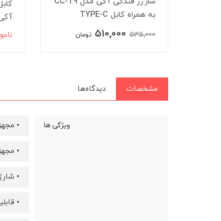
شارژر فندکی آکی مدل CC-T9
به همراه کابل TYPE-C
آکی
510,000
535,000
نامو
تومان
مشخصات
دیدگاه‌ها
• مجهز
ویژگی ها
• مجهز به 6 عدد می
• شارژدهی گوشی ها
• قابل