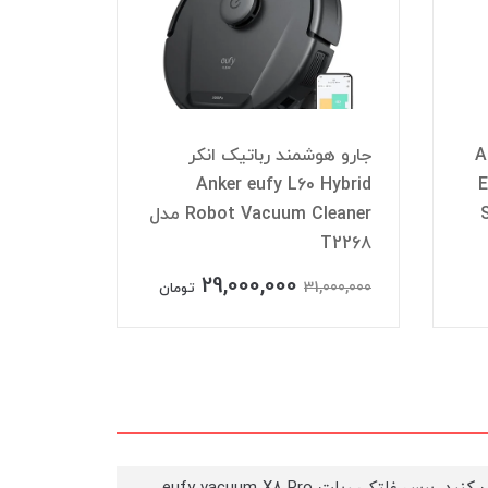
ر Anker
جارو هوشمند رباتیک انکر
ro with
Anker eufy L60 Hybrid
E
Robot Vacuum Cleaner مدل
T2276
T2268
29,000,000
,000,000
31,000,000
تومان