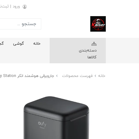
ورود
|
ثبت‌نا
خانه
گوشی
گج
دسته‌بندی
کالاها
خانه
فهرست محصولات
جاروبرقی هوشمند انکر Anker Eufy Clean X8 Pro with Self-Empty Station مدل T2276