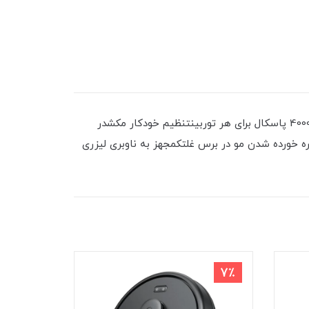
وزن 9 کیلوگرممدت زمان کار 100 دقیقهقدرت مکش باورنکردنی! 8000 پاسکالیدارای فناوری توربین دوقلو همراه با قدرت مکش 4000 پاسکال برای هر توربینتنظیم خودکار مکشدر
آن سطحمخزن تخلیه خودکار 2.5 لیتری با قابلیت نگهداری 45 روزفناوری Active Detangling کمتر گره خورده شدن مو در برس غلتکمجهز به ناوبری لیزری
24٪
7٪