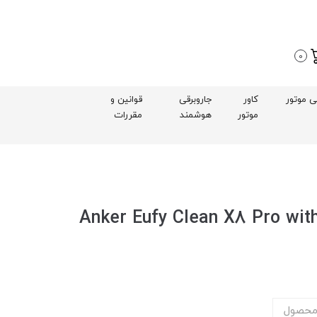
0
بی موتور
کاور
جاروبرقی
قوانین و
موتور
هوشمند
مقررات
هوشمند انکر Anker Eufy Clean X8 Pro with Self-
محصول