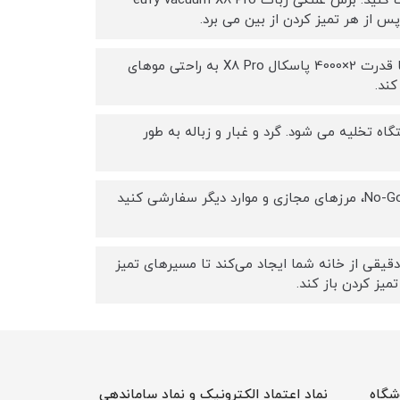
برس غلتکی بدون گره خوردن: تمیز کردن برس غلتکی را به صورت دستی متوقف کنید. برس غلتکی ربات eufy vacuum X8 Pro
تمیز کردن عمیق با مکش قدرتمند: ربات جاروبرقی eufy مکش توربین دوقلو با قدرت 2×4000 پاسکال X8 Pro به راحتی موهای
کند.
: سطل گرد و غبار X8 Pro به طور خودکار در 2.5 لیتر ایستگاه تخلیه می شود. گرد و غبار و زباله به طور
AI.Map 2.0 قابل تنظیم: تنظیمات نظافت خود را با ویژگی هایی مانند No-Go Zones، مرزهای مجازی و موارد دیگر سفارشی کنید
 لیزری iPath: ربات eufy vacuum X8 Pro نقشه‌های دقیقی از خانه شما ایجاد می‌کند تا مسیرهای تمیز
میز کردن باز کند.
شگاه
نماد اعتماد الکترونیک و نماد ساماندهی