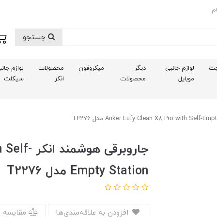
م
جستجو
ت
لوازم جانبی
دیگر
میکروفون
محصولات
لوازم جان
موبایل
محصولات
انکر
سیکلت
جاروبرقی 
Empty Station مدل T2276
افزودن به علاقه‌مندی‌ها
مقایسه 