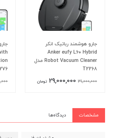
وبرقی هوشمند انکر Anker
جارو هوشمند رباتیک انکر
with
Anker eufy L60 Hybrid
Eufy
S1 w
Robot Vacuum Cleaner مدل
276
T2268
29,000,000
1
,000
31,000,000
تومان
مشخصات
دیدگاه‌ها