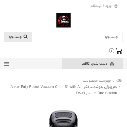
ورود
|
ثبت‌نام
جستجو
0
دسته‌بندی کالاها
خانه
فهرست محصولات
جاروبرقی هوشمند انکر Anker Eufy Robot Vacuum Omni S1 with All-
in-One Station مدل T2071