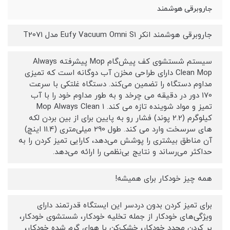
جاروبرقی هوشمند
جاروبرقی هوشمند انکر Eufy Vacuum Omni S1 مدل T2071
سیستم شستشوی کف پیش‌گام Mop پیشرفته Always
Clean Mop دارای طراحی مخزن آب دوگانه است که تمیزی
مداوم دستگاه را تضمین می‌کند. دستگاه غلتکی با سرعت
170 دور در دقیقه می چرخد ​​و به طور مداوم خود را با آب
تمیز و مواد شوینده تازه می کند. Mop Always Clean 1
کیلوگرم (2.2 پوند) فشار رو به پایین برای از بین بردن لکه
های سرسخت وارد می کند. طول 290 میلی‌متری (11.4 اینچ)
آن مناطق بیشتری را پوشش می‌دهد، کارایی تمیز کردن را به
حداکثر می‌رساند و نتایج بی‌نظمی را ارائه می‌دهد.
همه چیز خودکار برای همیشه!
برای تمیز کردن بدون دردسر این ایستگاه قدرتمند دارای
ویژگی‌های خودکار از جمله تخلیه خودکار، شستشوی خودکار،
پر کردن مجدد خودکار، خشک‌کن با هوای گرم شده خودکار،