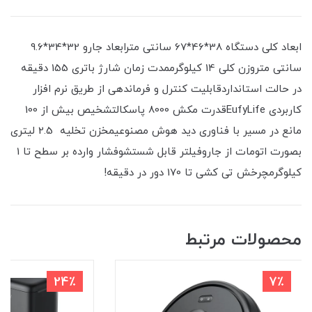
ابعاد کلی دستگاه 38*46*67 سانتی مترابعاد جارو 32*34*9.6
سانتی متروزن کلی 14 کیلوگرممدت زمان شارژ باتری 155 دقیقه
در حالت استانداردقابلیت کنترل و فرماندهی از طریق نرم افزار
کاربردی EufyLifeقدرت مکش 8000 پاسکالتشخیص بیش از 100
مانع در مسیر با فناوری دید هوش مصنوعیمخزن تخلیه 2.5 لیتری
بصورت اتومات از جاروفیلتر قابل شستشوفشار وارده بر سطح تا 1
کیلوگرمچرخش تی کشی تا 170 دور در دقیقه!
محصولات مرتبط
24٪
7٪