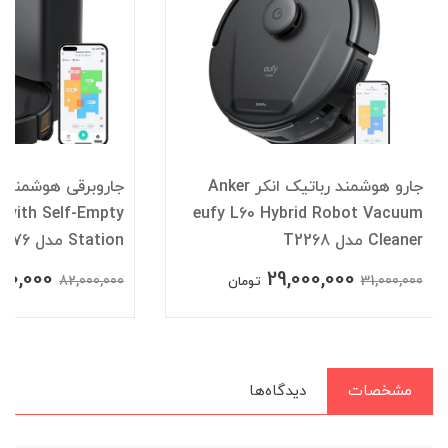
جارو هوشمند رباتیک انکر Anker
 with Self-Empty
eufy L60 Hybrid Robot Vacuum
Cleaner مدل T2268
Station مدل T2276
00,000
29,000,000
82,000,000
31,000,000
تومان
مشخصات
دیدگاه‌ها