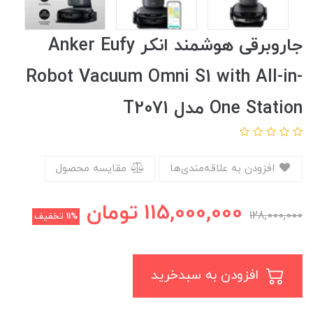
جاروبرقی هوشمند انکر Anker Eufy
Robot Vacuum Omni S1 with All-in-
One Station مدل T2071
افزودن به علاقه‌مندی‌ها
مقایسه محصول
115,000,000
تومان
128,000,000
11%
تخفیف
افزودن به سبدخرید