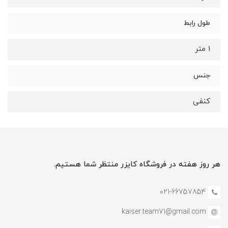
طول رابط
1 متر
جنس
کنفی
هر روز هفته در فروشگاه کایزر منتظر شما هستیم.
021-66757854
kaiser.team71@gmail.com