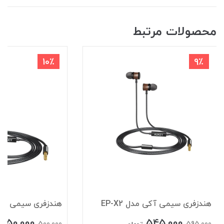
محصولات مرتبط
10٪
9٪
هندزفری سیمی آکی مدل EP-X2
هندزفری سیمی آکی مد
450,000
545,000