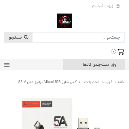
ورود
|
ثبت‌نام
جستجو
0
دسته‌بندی کالاها
خانه
فهرست محصولات
کابل شارژ MicroUSB ترانیو مدل S9-V