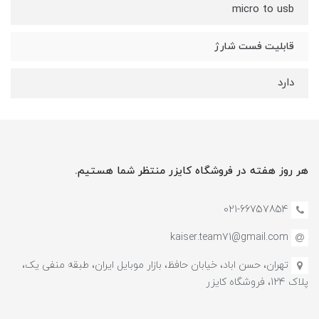
micro to usb
قابلیت فست شارژ
دارد
هر روز هفته در فروشگاه کایزر منتظر شما هستیم.
021-66757854
kaiser.team71@gmail.com
تهران، حسن اباد، خیابان حافظ، بازار موبایل ایران، طبقه منفی یک،
پلاک 124، فروشگاه کایزر