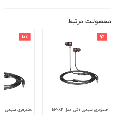
محصولات مرتبط
10٪
9٪
هندزفری سیمی آکی مدل EP-X2
هندزفری سیمی آکی مد