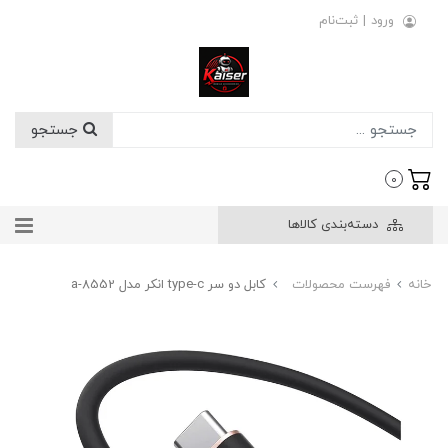
ورود
|
ثبت‌نام
جستجو
0
دسته‌بندی کالاها
خانه
فهرست محصولات
کابل دو سر type-c انکر مدل a-8552