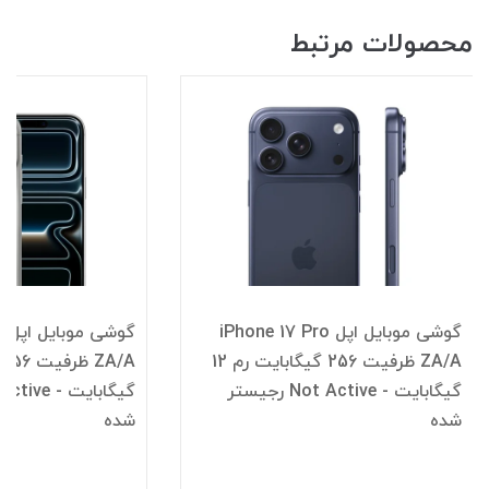
محصولات مرتبط
گوشی موبایل اپل iPhone 17 Pro
گ
ZA/A ظرفیت 256 گیگابایت رم 12
گیگابایت - Not Active رجیستر
شده
شده