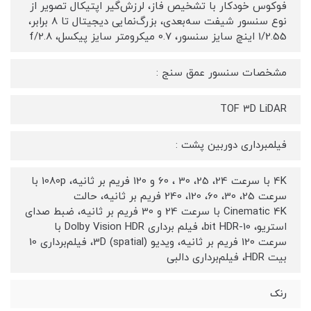
فوکوس خودکار با تشخیص فاز، لرزش‌گیر اپتیکال تصویر از
نوع سنسور شیفت سه‌بعدی، بزرگ‌نمایی دیجیتال تا 8 برابر،
1/2.55 اینچ سایز سنسور، 0.7 میکرومتر سایز پیکسل، f/2.8
مشخصات سنسور عمق سنج :
TOF 3D LiDAR
فیلمبرداری دوربین پشت :
4K با سرعت 24، 25، 30 ، 60 و 120 فریم بر ثانیه، 1080p با
سرعت 25، 30، 60، 120، 240 فریم بر ثانیه، حالت
Cinematic 4K با سرعت 24 و 30 فریم بر ثانیه، ضبط صدای
استریو، 10-bit HDR، فیلم برداری Dolby Vision HDR با
سرعت 120 فریم بر ثانیه، ویدیو 3D (spatial)، فیلم‌برداری 10
بیت HDR، فیلم‌برداری دالبی
رنک