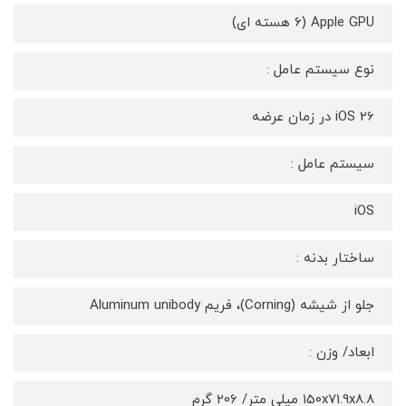
Apple GPU (6 هسته ای)
نوع سیستم عامل :
iOS 26 در زمان عرضه
سیستم عامل :
iOS
ساختار بدنه :
جلو از شیشه (Corning)، فریم Aluminum unibody
ابعاد/ وزن :
150x71.9x8.8 میلی متر/ 206 گرم