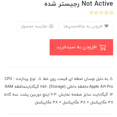
Not Active رجیستر شده
افزودن به علاقه‌مندی‌ها
مقایسه محصول
افزودن به سبدخرید
⚠️ به دليل نوسان لحظه ای قیمت روی خط ⚠️ نوع پردازنده - CPU
:Apple A19 Proحافظه داخلی (Storage) :256 گیگابایتحافظه RAM
:12 گیگابایت سایز صفحه نمایش :6.3 اینچ دوربین پشت :سه گانه
48 مگاپیکسل + 48 مگاپیکسل + 48 مگاپیکسل