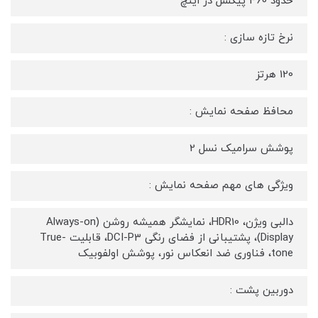
حدود 460 پیکسل در اینچ
نرخ تازه‌ سازی :
120 هرتز
محافظ صفحه نمایش :
پوشش سرامیک نسل 2
ویژگی‌ های مهم صفحه نمایش :
دالبی ویژن، HDR10، نمایشگر همیشه روشن (Always-on
Display)، پشتیبانی از فضای رنگی DCI-P3، قابلیت True-
tone، فناوری ضد انعکاس نور، پوشش اولفوبیک
دوربین پشت :