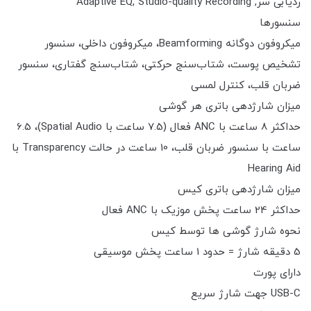
ردیابی سر, Adaptive EQ, Studio-quality Recording
سنسورها
میکروفون دوگانه Beamforming، میکروفون داخلی، سنسور
تشخیص پوست، شتاب‌سنج حرکتی، شتاب‌سنج گفتاری، سنسور
ضربان قلب، کنترل لمسی
میزان شارژدهی باتری هر گوشی
حداکثر 8 ساعت با ANC فعال (7.5 ساعت با Spatial Audio)، 6.5
ساعت با سنسور ضربان قلب، 10 ساعت در حالت Transparency با
Hearing Aid
میزان شارژدهی باتری کیس
حداکثر 24 ساعت پخش موزیک با ANC فعال
نحوه شارژ گوشی ها توسط کیس
5 دقیقه شارژ = حدود 1 ساعت پخش موسیقی
دارای پورت
USB-C جهت شارژ سریع