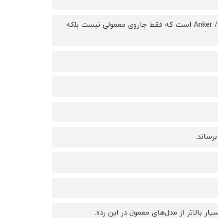
Eufy Omni E28 یکی از پیشرفته‌ترین جاروهای رباتیک هوشمند خانواده Anker / Eufy است که فقط جاروی معمولی نیست بلکه
برساند.