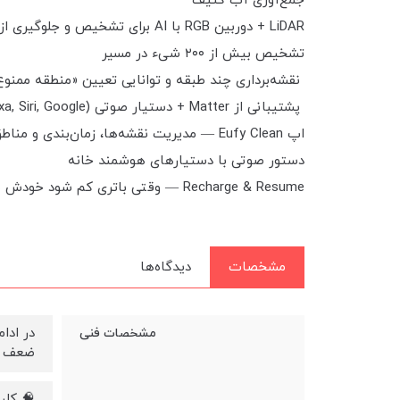
جمع‌آوری آب کثیف
LiDAR + دوربین RGB با AI برای تشخیص و جلوگیری از برخوردها
تشخیص بیش از ۲۰۰ شیء در مسیر
نقشه‌برداری چند طبقه و توانایی تعیین «منطقه ممنوع
پشتیبانی از Matter + دستیار صوتی (Alexa, Siri, Google)
اپ Eufy Clean — مدیریت نقشه‌ها، زمان‌بندی و مناطق خاص
دستور صوتی با دستیارهای هوشمند خانه
Recharge & Resume — وقتی باتری کم شود خودش شارژ می‌کند، بعد ادامه کار می‌دهد
مشخصات
دیدگاه‌ها
مشخصات فنی
ضعف و 
🧠 کلیات ا