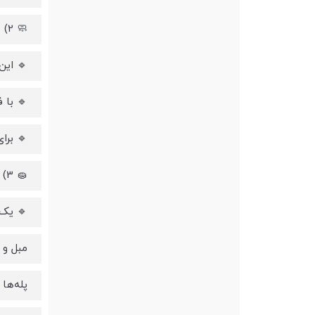
🧼 2) سیستم HydroJet™ برای شست‌وشوی دقیق
🔹 این دیسک تی
🔹 با فشار ~1.5 kg فشار پایین
🔹 برا
🧽 3) تمیزکننده عمیق قابل حمل (FlexiOne™)
🔹 یک 
مبل و Sofa
پله‌ها