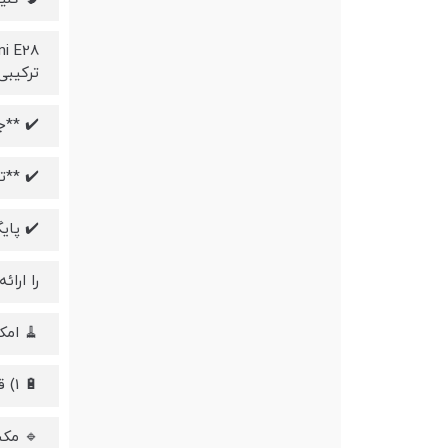
ترکیبی 
✔️ **جا
✔️ **تمیز
✔️ پای
را ارا
🧹 امک
🔋 1) قدرت مکش بسیار بالا
🔹 مکش فوق‌العاده تا ۲۰,۰۰۰ Pa