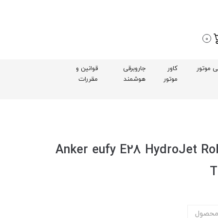
0
بی موتور
کاور
جاروبرقی
قوانین و
موتور
هوشمند
مقررات
هوشمند رباتیک انکر Anker eufy E28 HydroJet Robot
محصول