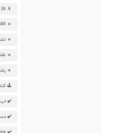
📱 5) هوش مصنوعی و ناوبری دقیق
🔹 LiDAR + دوربین RGB با AI برای تشخیص و جلوگیری از برخوردها
🔹 تشخیص ب
🔹 نقش
🔹 پشتیبانی از Matter +
🕹️ کن
✔️ اپ Eufy Clean — مدیریت نقشه‌ها، زمان‌بندی و مناط
✔️ دست
✔️ Recharge & Resume — وقتی باتری کم شود خودش شارژ می‌کند، بعد ادامه کار می‌دهد