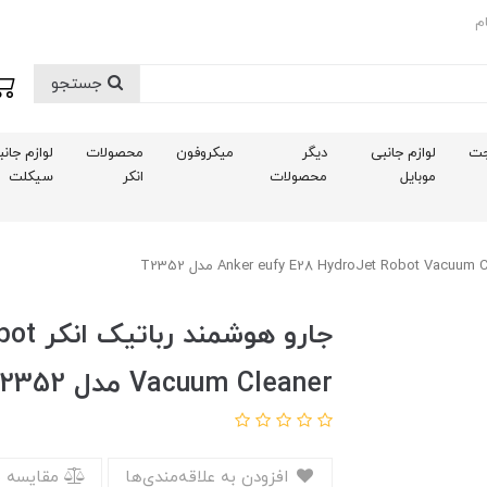
م
جستجو
ت
لوازم جانبی
دیگر
میکروفون
محصولات
لوازم جان
موبایل
محصولات
انکر
سیکلت
جارو 
Vacuum Cleaner مدل T2352
افزودن به علاقه‌مندی‌ها
مقایسه 