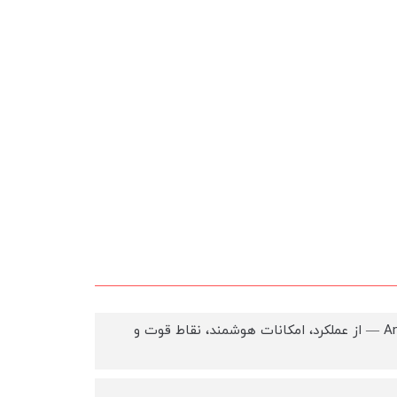
در ادامه توضیح خیلی کامل و دقیق‌تر درباره جارو رباتیک Anker Eufy Omni E28 — از عملکرد، امکانات هوشمند، نقاط قوت و