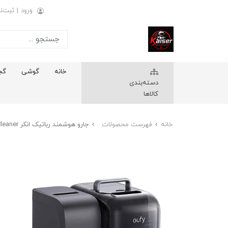
ورود
|
ثبت‌نا
خانه
گوشی
گج
دسته‌بندی
کالاها
خانه
فهرست محصولات
جارو هوشمند رباتیک انکر Anker eufy E28 HydroJet Robot Vacuum Cleaner مدل T2352