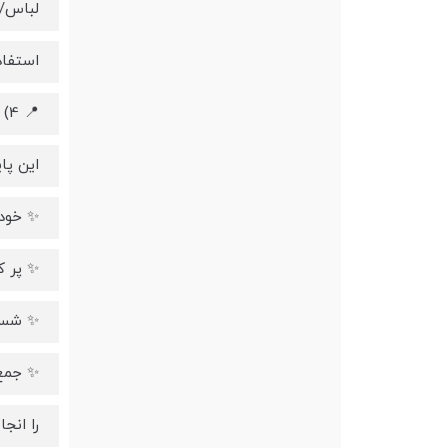
لباس/
استفاد
📍 4) ایستگاه شارژ «همه‌کاره»
این پا
✨ خودکا
✨ پر ک
✨ شست
✨ جمع
را انج