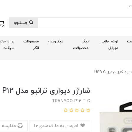
م
جستجو
ت
لوازم جانبی
دیگر
میکروفون
محصولات
لوازم جان
موبایل
محصولات
انکر
سیکلت
شارژر دیواری ترانیو مدل P12 به همراه کابل تبدیل USB-C
TRANYOO P12 T-C
افزودن به علاقه‌مندی‌ها
مقایسه 