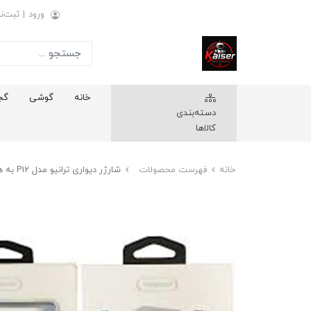
ورود
|
ثبت‌نا
خانه
گوشی
گج
دسته‌بندی
کالاها
خانه
فهرست محصولات
شارژر دیواری ترانیو مدل P12 به همراه کابل تبدیل USB-C