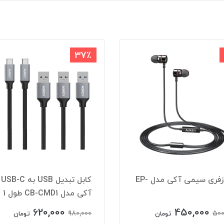
37٪
هندزفری سیمی آکی مدل EP-
کابل تبدیل USB به USB-C
آکی مدل CB-CMD1 طول 1 متر
620,000
450,000
980,000
500
تومان
تومان