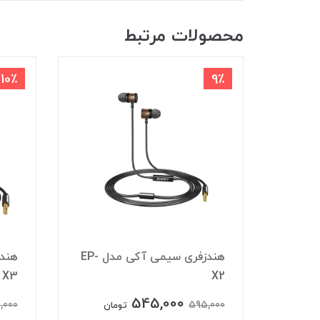
محصولات مرتبط
10٪
9٪
شارژر فندکی آکی مدل CC-Y3
هندزفری سیمی آکی مدل EP-
X3
X2
545,000
,000
595,000
تومان