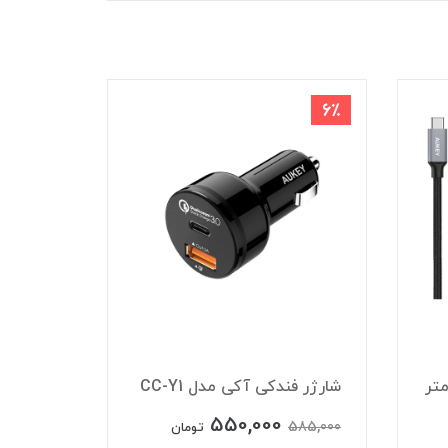
8٪
6٪
شارژر فندکی آکی مدل CC-Y1
شارژر فند
550,000
550,000
585,000
تومان